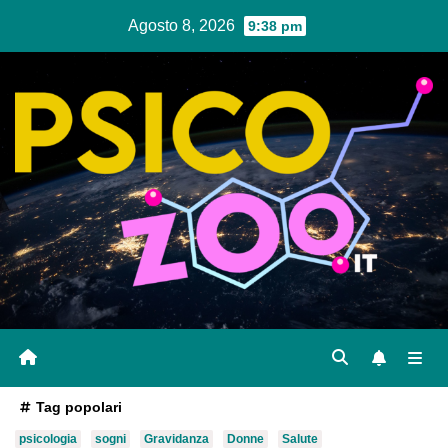
Salta
Agosto 8, 2026
9:38 pm
al
contenuto
Tag popolari
psicologia
sogni
Gravidanza
Donne
Salute