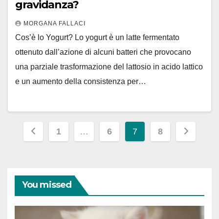
gravidanza?
MORGANA FALLACI
Cos’è lo Yogurt? Lo yogurt è un latte fermentato
ottenuto dall’azione di alcuni batteri che provocano
una parziale trasformazione del lattosio in acido lattico
e un aumento della consistenza per…
Paginazione
1
…
6
7
8
degli
articoli
You missed