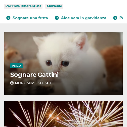
Raccolta Differenziata
Ambiente
una festa
Aloe vera in gravidanza
Pelle secca in grav
PSICO
Sognare Gattini
MORGANA FALLACI