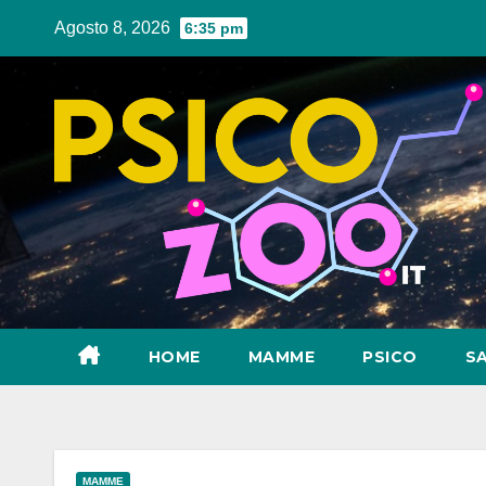
Salta
Agosto 8, 2026
6:35 pm
al
contenuto
HOME
MAMME
PSICO
S
MAMME