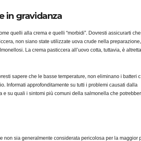
e in gravidanza
come quelli alla crema e quelli “morbidi”. Dovresti assicurarti che
cera, non siano state utilizzate uova crude nella preparazione,
monellosi. La crema pasticcera all’uovo cotta, tuttavia, è altrett
vresti sapere che le basse temperature, non eliminano i batteri 
io. Informati approfonditamente su tutti i problemi causati dalla
nza e su quali i sintomi più comuni della salmonella che potrebbe
e non sia generalmente considerata pericolosa per la maggior 