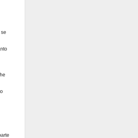
 se
anto
che
ro
parte