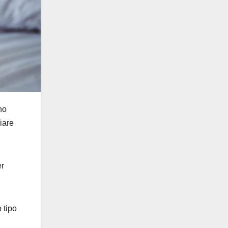
no
iare
er
 tipo