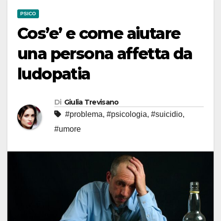
PSICO
Cos’e’ e come aiutare
una persona affetta da
ludopatia
Di
Giulia Trevisano
#problema
,
#psicologia
,
#suicidio
,
#umore