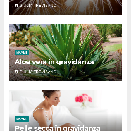
GIULIA TREVISANO
MAMME
Aloe vera in gravidanza
GIULIA TREVISANO
MAMME
Pelle secca in gravidanza